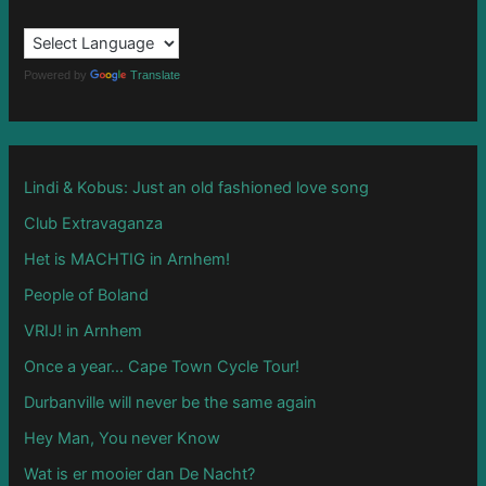
h
f
o
Powered by
Translate
r
:
Lindi & Kobus: Just an old fashioned love song
Club Extravaganza
Het is MACHTIG in Arnhem!
People of Boland
VRIJ! in Arnhem
Once a year… Cape Town Cycle Tour!
Durbanville will never be the same again
Hey Man, You never Know
Wat is er mooier dan De Nacht?