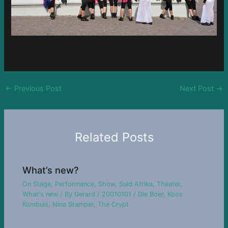
←
Previous Post
Next Post
→
Related Posts
What’s new?
On Stage
,
Performance
,
Show
,
Suid Afrika
,
Theater
,
What's new
/ By
Gerard
/
20010101
/
Die Boer
,
Koos
Kombuis
,
Nina Stamper
,
The Crypt