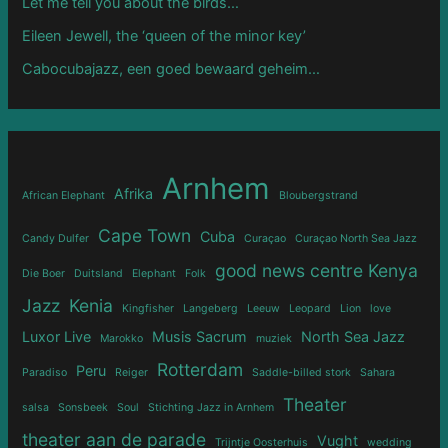
Let me tell you about the birds…
Eileen Jewell, the ‘queen of the minor key’
Cabocubajazz, een goed bewaard geheim…
Arnhem
Afrika
African Elephant
Bloubergstrand
Cape Town
Cuba
Candy Dulfer
Curaçao
Curaçao North Sea Jazz
good news centre Kenya
Die Boer
Duitsland
Elephant
Folk
Jazz
Kenia
Kingfisher
Langeberg
Leeuw
Leopard
Lion
love
Luxor Live
Musis Sacrum
North Sea Jazz
Marokko
muziek
Rotterdam
Peru
Paradiso
Reiger
Saddle-billed stork
Sahara
Theater
salsa
Sonsbeek
Soul
Stichting Jazz in Arnhem
theater aan de parade
Vught
Trijntje Oosterhuis
wedding