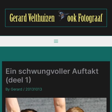
Skip
to
content
Ein schwungvoller Auftakt
(deel 1)
By
Gerard
/
20131013