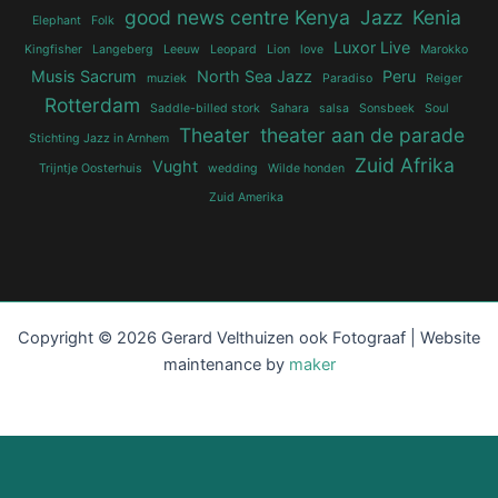
good news centre Kenya
Jazz
Kenia
Elephant
Folk
Luxor Live
Kingfisher
Langeberg
Leeuw
Leopard
Lion
love
Marokko
Musis Sacrum
North Sea Jazz
Peru
muziek
Paradiso
Reiger
Rotterdam
Saddle-billed stork
Sahara
salsa
Sonsbeek
Soul
Theater
theater aan de parade
Stichting Jazz in Arnhem
Zuid Afrika
Vught
Trijntje Oosterhuis
wedding
Wilde honden
Zuid Amerika
Copyright © 2026 Gerard Velthuizen ook Fotograaf | Website
maintenance by
maker