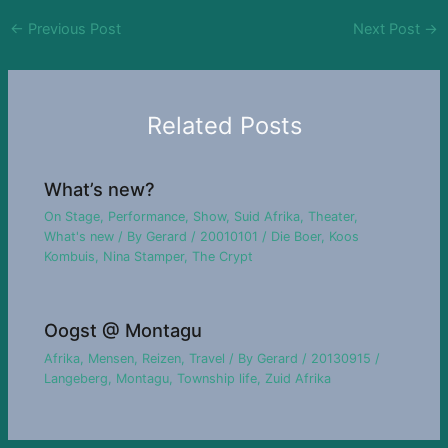
←
Previous Post
Next Post
→
Related Posts
What’s new?
On Stage
,
Performance
,
Show
,
Suid Afrika
,
Theater
,
What's new
/ By
Gerard
/
20010101
/
Die Boer
,
Koos
Kombuis
,
Nina Stamper
,
The Crypt
Oogst @ Montagu
Afrika
,
Mensen
,
Reizen
,
Travel
/ By
Gerard
/
20130915
/
Langeberg
,
Montagu
,
Township life
,
Zuid Afrika