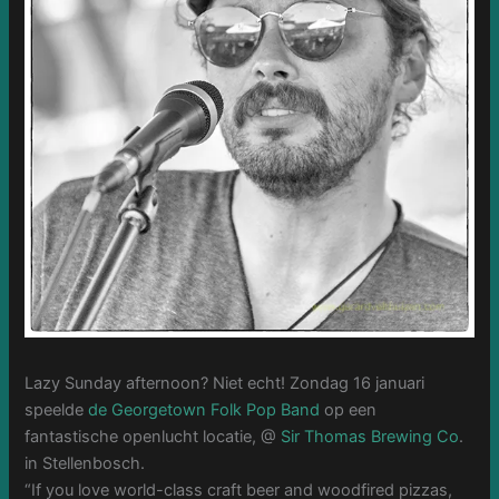
Lazy Sunday afternoon? Niet echt! Zondag 16 januari
speelde
de Georgetown Folk Pop Band
op een
fantastische openlucht locatie, @
Sir Thomas Brewing Co
.
in Stellenbosch.
“If you love world-class craft beer and woodfired pizzas,