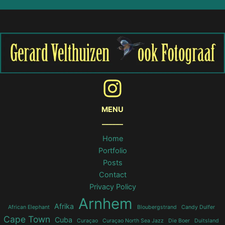
MENU
______
Home
Portfolio
Posts
Contact
Privacy Policy
Arnhem
Afrika
African Elephant
Bloubergstrand
Candy Dulfer
Cape Town
Cuba
Curaçao
Curaçao North Sea Jazz
Die Boer
Duitsland