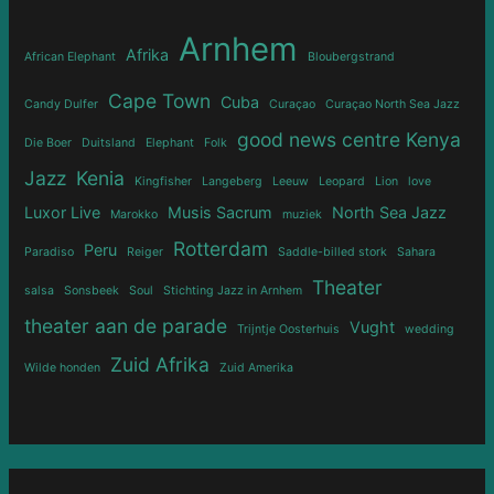
Arnhem
Afrika
African Elephant
Bloubergstrand
Cape Town
Cuba
Candy Dulfer
Curaçao
Curaçao North Sea Jazz
good news centre Kenya
Die Boer
Duitsland
Elephant
Folk
Jazz
Kenia
Kingfisher
Langeberg
Leeuw
Leopard
Lion
love
Luxor Live
Musis Sacrum
North Sea Jazz
Marokko
muziek
Rotterdam
Peru
Paradiso
Reiger
Saddle-billed stork
Sahara
Theater
salsa
Sonsbeek
Soul
Stichting Jazz in Arnhem
theater aan de parade
Vught
Trijntje Oosterhuis
wedding
Zuid Afrika
Wilde honden
Zuid Amerika