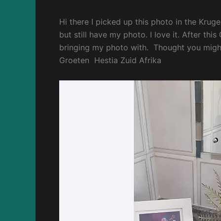
Hi there I picked up this photo in the Krug
but still have my photo. I love it. After thi
bringing my photo with. Thought you might
Groeten Hestia Zuid Afrika