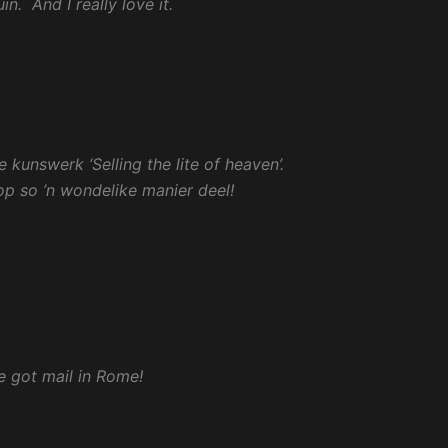
in. And I really love it.
 kunswerk ‘Selling the lite of heaven’.
 op so ’n wondelike manier deel!
ve got mail in Rome!