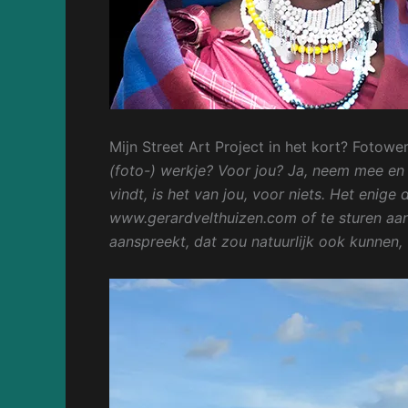
Mijn Street Art Project in het kort? Fotower
(foto-) werkje? Voor jou? Ja, neem mee en 
vindt, is het van jou, voor niets. Het enige 
www.gerardvelthuizen.com of te sturen aan 
aanspreekt, dat zou natuurlijk ook kunnen, 