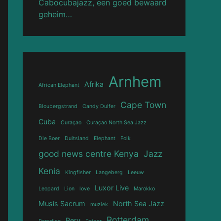
Cabocubajazz, een goed bewaard
geheim…
Arnhem
Afrika
African Elephant
Cape Town
Bloubergstrand
Candy Dulfer
Cuba
Curaçao
Curaçao North Sea Jazz
Die Boer
Duitsland
Elephant
Folk
good news centre Kenya
Jazz
Kenia
Kingfisher
Langeberg
Leeuw
Luxor Live
Leopard
Lion
love
Marokko
Musis Sacrum
North Sea Jazz
muziek
Rotterdam
Peru