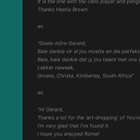
It is the one with the cello player and pengu
Thanks Hestia Brown
en
“Goeie môre Gerard,
Baie dankie vir al jou moeite en die perfekte
Baie, baie dankie dat jy jou talent met ons
Lekker naweek,
Groete,
Christa,
Kimberley, South Africa”
en
“Hi Gerard,
Thanks a lot for the ‘art-dropping’ of You’
I’m very glad that I’ve found it.
I hope you enjoyed Rome!