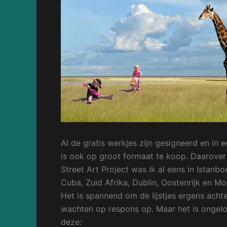
Al de gratis werkjes zijn gesigneerd en in 
is ook op groot formaat te koop. Daarover 
Street Art Project was ik al eens in Istanbo
Cuba, Zuid Afrika, Dublin, Oostenrijk en M
Het is spannend om de lijstjes ergens achte
wachten op respons op. Maar het is ongeloo
deze: