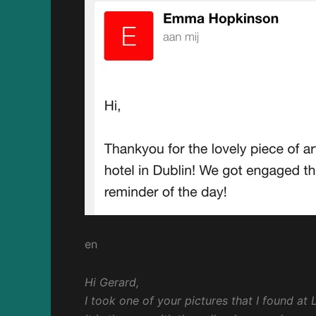
en
Hi Gerard,
I took one of your pictures that I found at 