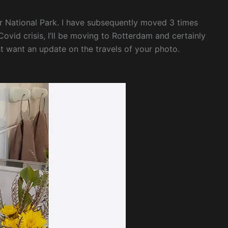
er National Park. I have subsequently moved 3 times
s Covid crisis, I’ll be moving to Rotterdam and certainly
 want an update on the travels of your photo.