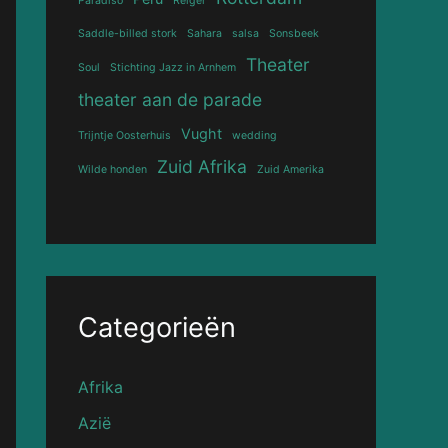
Paradiso
Reiger
Saddle-billed stork
Sahara
salsa
Sonsbeek
Theater
Soul
Stichting Jazz in Arnhem
theater aan de parade
Vught
Trijntje Oosterhuis
wedding
Zuid Afrika
Wilde honden
Zuid Amerika
Categorieën
Afrika
Azië