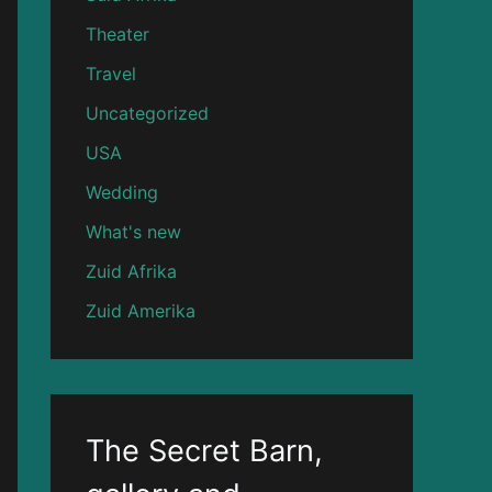
Theater
Travel
Uncategorized
USA
Wedding
What's new
Zuid Afrika
Zuid Amerika
The Secret Barn,