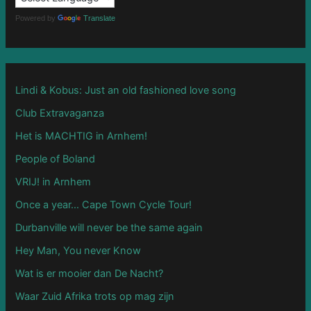
o
Powered by
Translate
r
:
Lindi & Kobus: Just an old fashioned love song
Club Extravaganza
Het is MACHTIG in Arnhem!
People of Boland
VRIJ! in Arnhem
Once a year… Cape Town Cycle Tour!
Durbanville will never be the same again
Hey Man, You never Know
Wat is er mooier dan De Nacht?
Waar Zuid Afrika trots op mag zijn