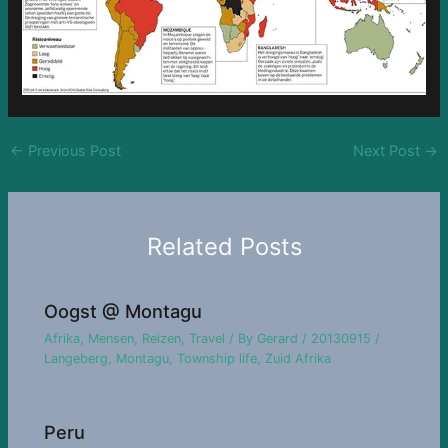
←
Previous Post
Next Post
→
Related Posts
Oogst @ Montagu
Afrika
,
Mensen
,
Reizen
,
Travel
/ By
Gerard
/
20130915
/
Langeberg
,
Montagu
,
Township life
,
Zuid Afrika
Peru