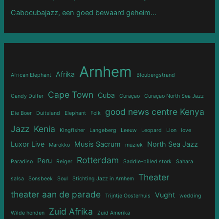
Cabocubajazz, een goed bewaard geheim…
Arnhem
Afrika
African Elephant
Bloubergstrand
Cape Town
Cuba
Candy Dulfer
Curaçao
Curaçao North Sea Jazz
good news centre Kenya
Die Boer
Duitsland
Elephant
Folk
Jazz
Kenia
Kingfisher
Langeberg
Leeuw
Leopard
Lion
love
Luxor Live
Musis Sacrum
North Sea Jazz
Marokko
muziek
Rotterdam
Peru
Paradiso
Reiger
Saddle-billed stork
Sahara
Theater
salsa
Sonsbeek
Soul
Stichting Jazz in Arnhem
theater aan de parade
Vught
Trijntje Oosterhuis
wedding
Zuid Afrika
Wilde honden
Zuid Amerika