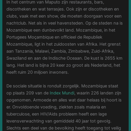
In het centrum van Maputo zijn restaurants, bars,
discotheken en wat terrasjes. Ook zijn er discotheken en
clubs, vaak met een show, die moeten doorgaan voor een
nachtclub. Net als in veel havensteden. Op de steden na is
Mozambique een dunbevolkt land. Mozambique, in het
Portugees Moçambique en officieel de Republiek
Mozambique, ligt in het zuidoosten van Afrika. Het grenst
aan Tanzania, Malawi, Zambia, Zimbabwe, Zuid-Afrika,
Swaziland en aan de Indische Oceaan. De kust is 2655 km
lang. Het land is bijna 20 keer zo groot als Nederland, het
heeft ruim 20 miljoen inwoners.
De sociale situatie is ronduit zorgelijk. Mozambique staat
op plaats 209 van de
Index Mundi
, waarin 226 landen zijn
opgenomen. Armoede en alles wat daar helaas bij hoort is
er. Onvoldoende voeding, ziekten zoals malaria en
tuberculose, een HIV/Aids probleem heeft een lage
levensverwachting van gemiddeld 40 jaar tot gevolg.
Slechts een deel van de bevolking heeft toegang tot veilig