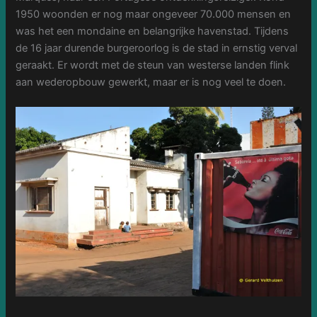
1950 woonden er nog maar ongeveer 70.000 mensen en
was het een mondaine en belangrijke havenstad. Tijdens
de 16 jaar durende burgeroorlog is de stad in ernstig verval
geraakt. Er wordt met de steun van westerse landen flink
aan wederopbouw gewerkt, maar er is nog veel te doen.