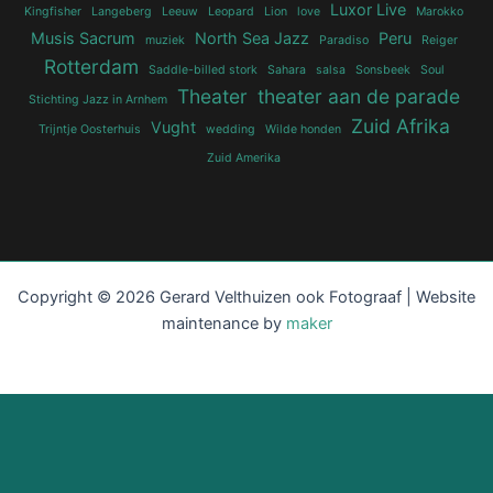
Luxor Live
Kingfisher
Langeberg
Leeuw
Leopard
Lion
love
Marokko
Musis Sacrum
North Sea Jazz
Peru
muziek
Paradiso
Reiger
Rotterdam
Saddle-billed stork
Sahara
salsa
Sonsbeek
Soul
Theater
theater aan de parade
Stichting Jazz in Arnhem
Zuid Afrika
Vught
Trijntje Oosterhuis
wedding
Wilde honden
Zuid Amerika
Copyright © 2026 Gerard Velthuizen ook Fotograaf | Website
maintenance by
maker