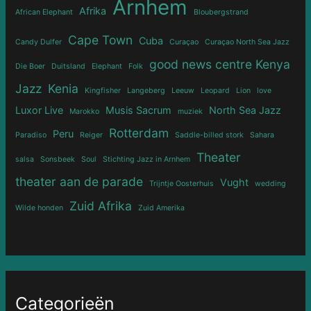
Arnhem
Afrika
African Elephant
Bloubergstrand
Cape Town
Cuba
Candy Dulfer
Curaçao
Curaçao North Sea Jazz
good news centre Kenya
Die Boer
Duitsland
Elephant
Folk
Jazz
Kenia
Kingfisher
Langeberg
Leeuw
Leopard
Lion
love
Luxor Live
Musis Sacrum
North Sea Jazz
Marokko
muziek
Rotterdam
Peru
Paradiso
Reiger
Saddle-billed stork
Sahara
Theater
salsa
Sonsbeek
Soul
Stichting Jazz in Arnhem
theater aan de parade
Vught
Trijntje Oosterhuis
wedding
Zuid Afrika
Wilde honden
Zuid Amerika
Categorieën