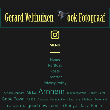
MENU
______
Home
Portfolio
Posts
Contact
Privacy Policy
Arnhem
Afrika
African Elephant
Bloubergstrand
Candy Dulfer
Cape Town
Cuba
Curaçao
Curaçao North Sea Jazz
Die Boer
Duitsland
good news centre Kenya
Jazz
Kenia
Elephant
Folk