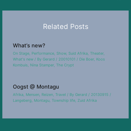
Related Posts
What’s new?
On Stage
,
Performance
,
Show
,
Suid Afrika
,
Theater
,
What's new
/ By
Gerard
/
20010101
/
Die Boer
,
Koos
Kombuis
,
Nina Stamper
,
The Crypt
Oogst @ Montagu
Afrika
,
Mensen
,
Reizen
,
Travel
/ By
Gerard
/
20130915
/
Langeberg
,
Montagu
,
Township life
,
Zuid Afrika