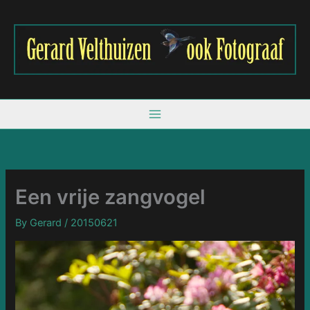
Skip
to
content
Een vrije zangvogel
By
Gerard
/
20150621