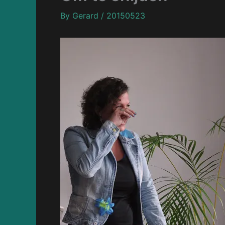
By
Gerard
/
20150523