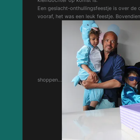
kleindochter op komst is.
Een geslacht-onthullingsfeestje is over de
vooraf, het was een leuk feestje. Bovendi
shoppen…