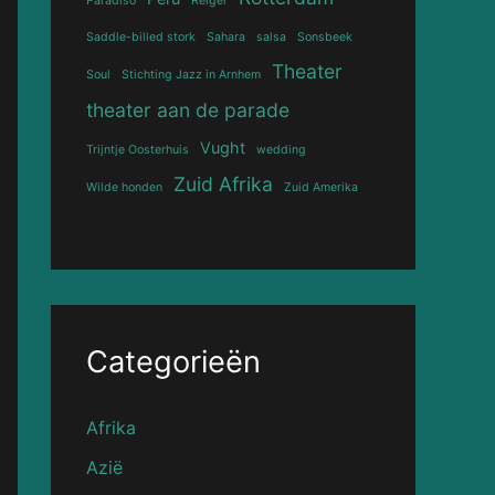
Paradiso
Reiger
Saddle-billed stork
Sahara
salsa
Sonsbeek
Theater
Soul
Stichting Jazz in Arnhem
theater aan de parade
Vught
Trijntje Oosterhuis
wedding
Zuid Afrika
Wilde honden
Zuid Amerika
Categorieën
Afrika
Azië