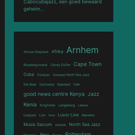
Cabocubajazz, een goed bewaard
geheim…
Arnhem
Afrika
African Elephant
Cape Town
Bloubergstrand
Candy Dulfer
Cuba
Curaçao
Curaçao North Sea Jazz
Die Boer
Duitsland
Elephant
Folk
good news centre Kenya
Jazz
Kenia
Kingfisher
Langeberg
Leeuw
Luxor Live
Leopard
Lion
love
Marokko
Musis Sacrum
North Sea Jazz
muziek
Rotterdam
Peru