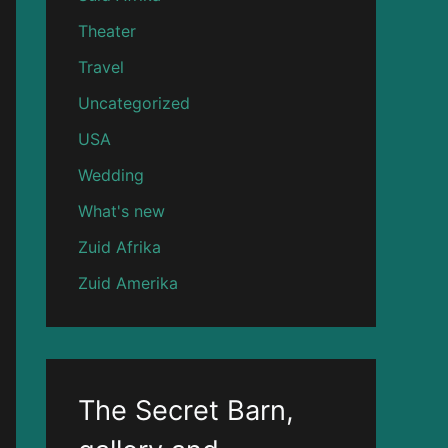
Theater
Travel
Uncategorized
USA
Wedding
What's new
Zuid Afrika
Zuid Amerika
The Secret Barn,