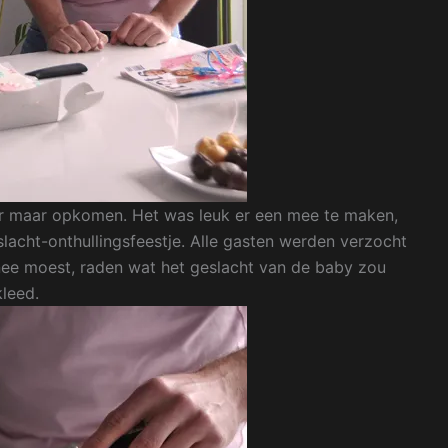
er maar opkomen. Het was leuk er een mee te maken,
lacht-onthullingsfeestje. Alle gasten werden verzocht
 nee moest, raden wat het geslacht van de baby zou
kleed.